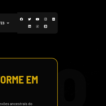
TES
FORME EM
nexões ancestrais do