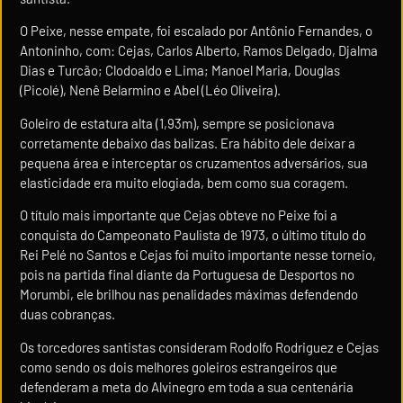
O Peixe, nesse empate, foi escalado por Antônio Fernandes, o
Antoninho, com: Cejas, Carlos Alberto, Ramos Delgado, Djalma
Dias e Turcão; Clodoaldo e Lima; Manoel Maria, Douglas
(Picolé), Nenê Belarmino e Abel (Léo Oliveira).
Goleiro de estatura alta (1,93m), sempre se posicionava
corretamente debaixo das balizas. Era hábito dele deixar a
pequena área e interceptar os cruzamentos adversários, sua
elasticidade era muito elogiada, bem como sua coragem.
O título mais importante que Cejas obteve no Peixe foi a
conquista do Campeonato Paulista de 1973, o último título do
Rei Pelé no Santos e Cejas foi muito importante nesse torneio,
pois na partida final diante da Portuguesa de Desportos no
Morumbi, ele brilhou nas penalidades máximas defendendo
duas cobranças.
Os torcedores santistas consideram Rodolfo Rodriguez e Cejas
como sendo os dois melhores goleiros estrangeiros que
defenderam a meta do Alvinegro em toda a sua centenária