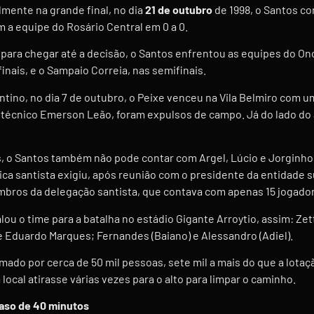
lmente na grande final, no dia
21 de outubro
de 1998, o Santos c
m a equipe do Rosário Central em 0 a 0.
 para chegar até a decisão, o Santos enfrentou as equipes do On
finais, e o Sampaio Correia, nas semifinais.
ntino, no dia 7 de outubro, o Peixe venceu na Vila Belmiro com um
do técnico Emerson Leão, foram expulsos de campo. Já do lado do
s, o Santos também não pode contar com Argel, Lúcio e Jorginh
ica santista exigiu, após reunião com o presidente da entidade 
bros da delegação santista, que contava com apenas 15 jogador
 o time para a batalha no estádio Gigante Arroytio, assim: Zet
 e Eduardo Marques; Fernandes (Baiano) e Alessandro (Adiel).
ado por cerca de 50 mil pessoas, sete mil a mais do que a lotaçã
 local atirasse várias vezes para o alto para limpar o caminho.
raso de 40 minutos