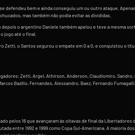
os se defendeu bem e ainda conseguiu um ou outro ataque. Apena
achucados, mas também não podia evitar as divididas.
 depois o argentino Daniele também apelou e teve a mesma sorte
 jogo até o final.
Zetti, o Santos segurou o empate em 0 a 0, e conquistou o títu
gadores: Zetti, Argel, Athirson, Anderson, Claudiomiro, Sandro, L
, Marcos Bazílio, Fernandes, Alessandro, Baez, Fernando Fumagall
mado pelos 16 que avançaram às oitavas de final da Libertadore
ada entre 1992 e 1999 como Copa Sul-Americana. A maioria dos 