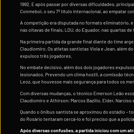
1992. E após passar por diversas dificuldades, principa
Conmebol, o seu 7º título internacional, ao empatar co
A competição era disputada no formato eliminatório, e
nas oitavas de finais, LDU, do Equador, nas quartas de 
Na primeira partida da grande final diante do time arge
Claudiomiro. Os atletas santistas Viola e Jean, além 
expulsos três jogadores.
No embate decisivo, além dos dois jogadores expulso
lesionados. Prevendo um clima hostil, a comissão técn
Leoz, que houvesse mais segurança para todos os mem
Com diversas mudanças, o técnico Emerson Leão escalou
Claudiomiro e Athirson; Marcos Bazilio, Elder, Narciso
Quando o ônibus santista se aproximou do estádio – tom
do Rosário tentaram cercá-lo e foi preciso que a polícia
Após diversas confusões, a partida iniciou com um at