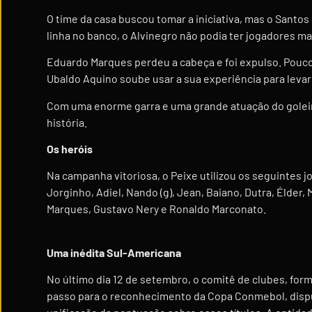
O time da casa buscou tomar a iniciativa, mas o Sant
linha no banco, o Alvinegro não podia ter jogadores m
Eduardo Marques perdeu a cabeça e foi expulso. Pouco
Ubaldo Aquino soube usar a sua experiência para levar o
Com uma enorme garra e uma grande atuação do goleiro 
história.
Os heróis
Na campanha vitoriosa, o Peixe utilizou os seguintes jo
Jorginho, Adiel, Nando (g), Jean, Baiano, Dutra, Élder
Marques, Gustavo Nery e Ronaldo Marconato.
Uma inédita Sul-Americana
No último dia 12 de setembro, o comitê de clubes, for
passo para o reconhecimento da Copa Conmebol, disput