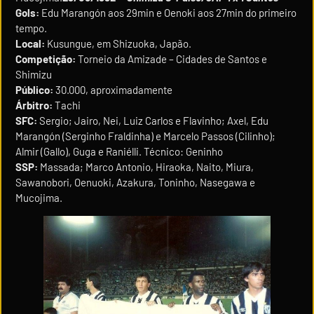
Gols:
Edu Marangón aos 29min e Oenoki aos 27min do primeiro
tempo.
Local:
Kusungue, em Shizuoka, Japão.
Competição:
Torneio da Amizade – Cidades de Santos e
Shimizu
Público:
30.000, aproximadamente
Árbitro:
Tachi
SFC:
Sergio; Jairo, Nei, Luiz Carlos e Flavinho; Axel, Edu
Marangón (Serginho Fraldinha) e Marcelo Passos (Cilinho);
Almir (Gallo), Guga e Raniélli. Técnico: Geninho
SSP:
Massada; Marco Antonio, Hiraoka, Naito, Miura,
Sawanobori, Oenuoki, Azakura, Toninho, Nasegawa e
Mucojima.