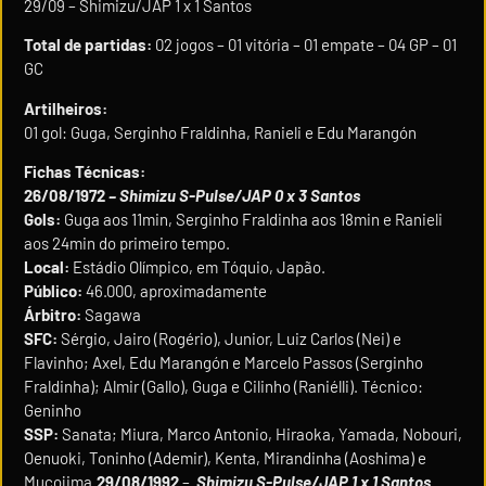
29/09 – Shimizu/JAP 1 x 1 Santos
Total de partidas:
02 jogos – 01 vitória – 01 empate – 04 GP – 01
GC
Artilheiros:
01 gol: Guga, Serginho Fraldinha, Ranieli e Edu Marangón
Fichas Técnicas:
26/08/1972
– Shimizu S-Pulse/JAP 0 x 3 Santos
Gols:
Guga aos 11min, Serginho Fraldinha aos 18min e Ranieli
aos 24min do primeiro tempo.
Local:
Estádio Olímpico, em Tóquio, Japão.
Público:
46.000, aproximadamente
Árbitro:
Sagawa
SFC:
Sérgio, Jairo (Rogério), Junior, Luiz Carlos (Nei) e
Flavinho; Axel, Edu Marangón e Marcelo Passos (Serginho
Fraldinha); Almir (Gallo), Guga e Cilinho (Raniélli). Técnico:
Geninho
SSP:
Sanata; Miura, Marco Antonio, Hiraoka, Yamada, Nobouri,
Oenuoki, Toninho (Ademir), Kenta, Mirandinha (Aoshima) e
Mucojima.
29/08/1992
–
Shimizu S-Pulse/JAP 1 x 1 Santos